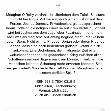
***
Meaghan O‘Reilly verdankt ihr Überleben dem Zufall. Sie sucht
Zuflucht bei Angus McPherson, doch jemand ist ihr auf den
Fersen: Joshua Jonessy, Privatdetektiv, gibt ausgerechnet
ihrem Todfeind die nötigen Hinweise auf ihren Verbleib. Schnell
wird bei Joshua aus dem Jagdfieber Faszination – und mehr,
aber was als magische Anziehung beginnt, steht unter keinem
guten Stern: Nicht einmal Phoebe, Dorian oder deren Freunde
ahnen, dass eine noch bedeutend größere Gefahr auf sie
zukommt. Eine Bedrohung, die in kürzester Zeit einen
weltumspannenden und gnadenlosen Krieg zwischen allen
Schattenwesen und Jägern auslösen könnte, in welchem die
Menschen keinerlei Schonung mehr erwarten könnten. Sind
sie gescheitert? Welche Rolle spielt Brander, Meaghans Jäger,
in diesem perfiden Spiel?
ISBN 978-3-7504-0318-5
688 Seiten, Taschenbuch;
Format: 15,5 x 22cm
Auch als E-Book erhältlich