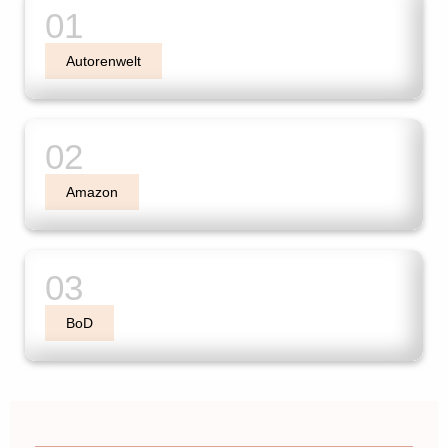
Autorenwelt
Amazon
BoD