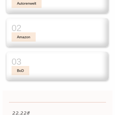
Autorenwelt
Amazon
BoD