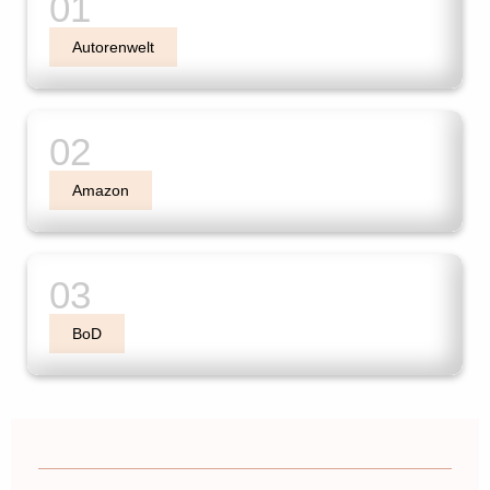
Autorenwelt
Amazon
BoD