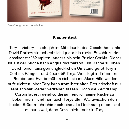
Zum Vergrößern anklicken
Klappentext
Tory – Victory – steht jäh im Mittelpunkt des Geschehens, als
David Forbes sie unbeabsichtigt dorthin rückt. Er zählt zu den
„abstinenten“ Vampiren, anders als sein Bruder Corbin. Dieser
ist auf der Suche nach Angus McPherson, um Rache zu üben.
Durch einen einzigen unglücklichen Umstand gerät Tory in
Corbins Fänge – und überlebt!
Torys Welt liegt in Trümmern.
Phoebe und Eve bemühen
sich, sie mit Akais Hilfe wieder
aufzurichten, aber Tory kann
trotz ihrer alten Freundschaft nur
sehr schwer wieder Ver
trauen fassen. Doch die Zeit drängt:
Corbin lauert irgendwo
darauf, endlich seine Rache zu
bekommen – und nun auch
Torys Blut. War zwischen den
beiden Brüdern ohnehin
noch eine alte Rechnung offen, sind
es nun zwei,
denn David sieht mehr in Tory.
***