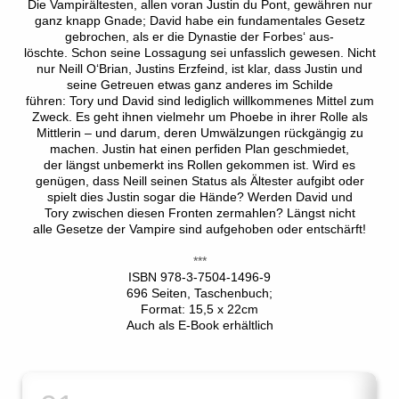
Die Vampirältesten, allen voran Justin du Pont, gewähren nur
ganz knapp Gnade; David habe ein fundamentales Gesetz
gebrochen, als er die Dynastie der Forbes‘ aus-
löschte. Schon seine Lossagung sei unfasslich gewesen. Nicht
nur Neill O‘Brian, Justins Erzfeind, ist klar, dass Justin und
seine Getreuen etwas ganz anderes im Schilde
führen: Tory und David sind lediglich willkommenes Mittel zum
Zweck. Es geht ihnen vielmehr um Phoebe in ihrer Rolle als
Mittlerin – und darum, deren Umwälzungen rückgängig zu
machen. Justin hat einen perfiden Plan geschmiedet,
der längst unbemerkt ins Rollen gekommen ist. Wird es
genügen, dass Neill seinen Status als Ältester aufgibt oder
spielt dies Justin sogar die Hände? Werden David und
Tory zwischen diesen Fronten zermahlen? Längst nicht
alle Gesetze der Vampire sind aufgehoben oder entschärft!
***
ISBN 978-3-7504-1496-9
696 Seiten, Taschenbuch;
Format: 15,5 x 22cm
Auch als E-Book erhältlich